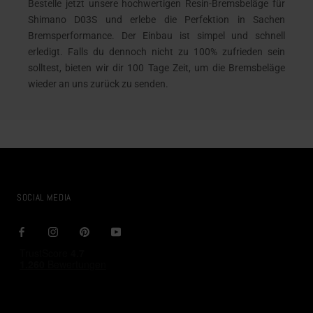
Bestelle jetzt unsere hochwertigen Resin-Bremsbeläge für
Shimano D03S und erlebe die Perfektion in Sachen
Bremsperformance. Der Einbau ist simpel und schnell
erledigt. Falls du dennoch nicht zu 100% zufrieden sein
solltest, bieten wir dir 100 Tage Zeit, um die Bremsbeläge
wieder an uns zurück zu senden.
SOCIAL MEDIA