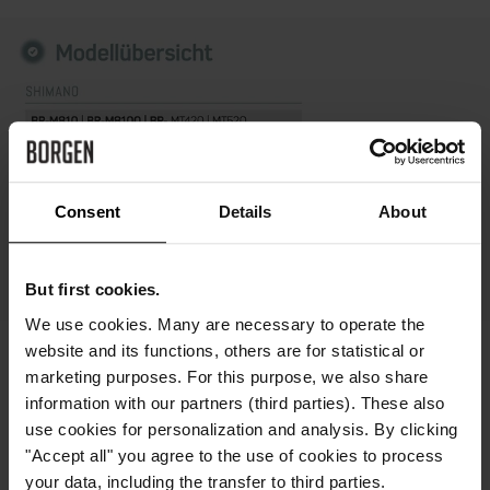
Consent
Details
About
But first cookies.
We use cookies. Many are necessary to operate the
website and its functions, others are for statistical or
marketing purposes. For this purpose, we also share
DESIGN UND QUALITÄT AUS DEUTSCHLAND
information with our partners (third parties). These also
use cookies for personalization and analysis. By clicking
Unsere Bremsbeläge wurden in Deutschland entwickelt und
"Accept all" you agree to the use of cookies to process
überzeugen mit erstklassigem Design und herausragender
your data, including the transfer to third parties.